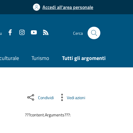
Accedi all'area personale
su
Cerca
culturale
Turismo
Tutti gli argomenti
Condividi
Vedi azioni
???content.Arguments???: