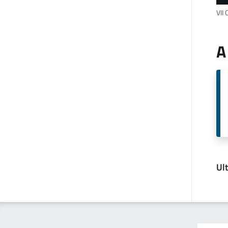
VII 
A
Ul