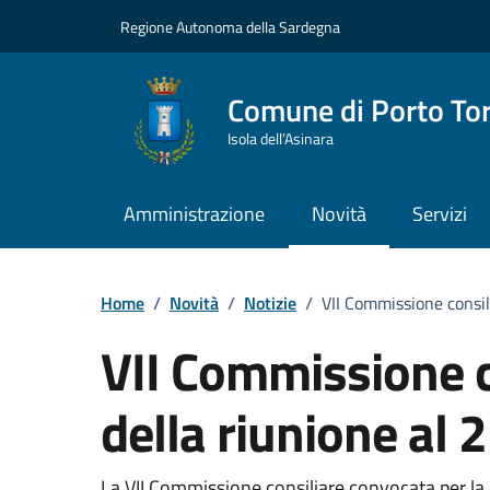
Vai ai contenuti
Vai al Footer
Regione Autonoma della Sardegna
Comune di Porto To
Isola dell’Asinara
Amministrazione
Novità
Servizi
Home
/
Novità
/
Notizie
/
VII Commissione consili
VII Commissione co
della riunione al 
La VII Commissione consiliare convocata per la 