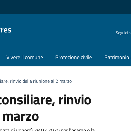
rres
Seguici 
Vivere il comune
Protezione civile
Patrimonio 
are, rinvio della riunione al 2 marzo
nsiliare, rinvio
2 marzo
data di venerdì 28.02.2020 per l'esame e la