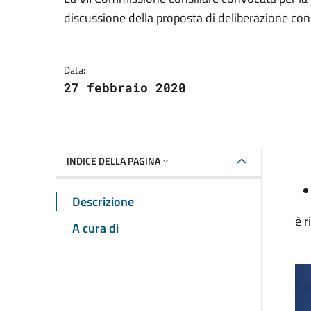
Dettagli della notizia
discussione della proposta di deliberazione cons
Data:
27 febbraio 2020
INDICE DELLA PAGINA
Descrizione
è r
A cura di