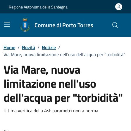
Vai ai contenuti
Vai al Footer
Regione Autonoma della Sardegna
Comune di Porto Torres
Home
/
Novità
/
Notizie
/
Via Mare, nuova limitazione nell'uso dell'acqua per "torbidità"
Via Mare, nuova
limitazione nell'uso
dell'acqua per "torbidità"
Dettagli della notizia
Ultima verifica della Asl: parametri non a norma