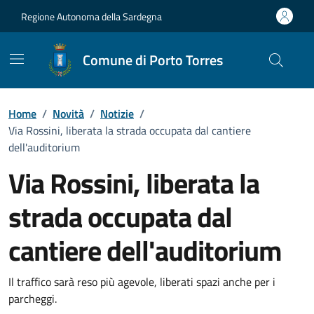
Vai ai contenuti
Vai al Footer
Regione Autonoma della Sardegna
Comune di Porto Torres
Home
/
Novità
/
Notizie
/
Via Rossini, liberata la strada occupata dal cantiere
dell'auditorium
Via Rossini, liberata la
strada occupata dal
cantiere dell'auditorium
Dettagli della notizia
Il traffico sarà reso più agevole, liberati spazi anche per i
parcheggi.