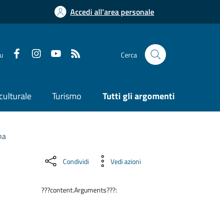
Accedi all'area personale
su
Cerca
culturale
Turismo
Tutti gli argomenti
na
Condividi
Vedi azioni
???content.Arguments???: