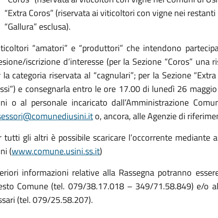
“Extra Coros” (riservata ai viticoltori con vigne nei restant
“Gallura” esclusa).
viticoltori “amatori” e “produttori” che intendono partecip
sione/iscrizione d’interesse (per la Sezione “Coros” una rise
 la categoria riservata al “cagnulari”; per la Sezione “Extr
ossi”) e consegnarla entro le ore 17.00 di lunedì 26 maggio
ini o al personale incaricato dall’Amministrazione Comunal
sessori@comunediusini.it
o, ancora, alle Agenzie di riferimen
 tutti gli altri è possibile scaricare l’occorrente mediante
ni (
www.comune.usini.ss.it
)
eriori informazioni relative alla Rassegna potranno essere
esto Comune (tel. 079/38.17.018 – 349/71.58.849) e/o all’U
sari (tel. 079/25.58.207).