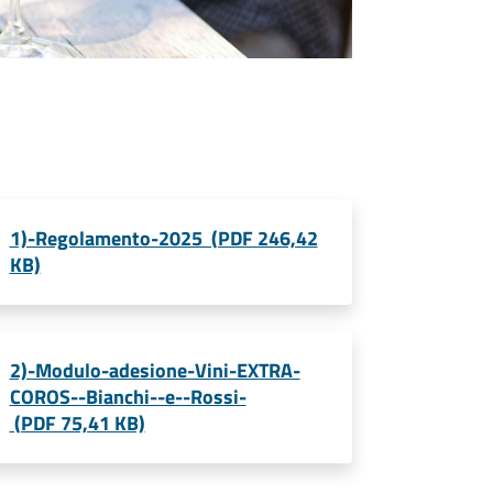
1)-Regolamento-2025 (PDF 246,42
KB)
2)-Modulo-adesione-Vini-EXTRA-
COROS--Bianchi--e--Rossi-
(PDF 75,41 KB)