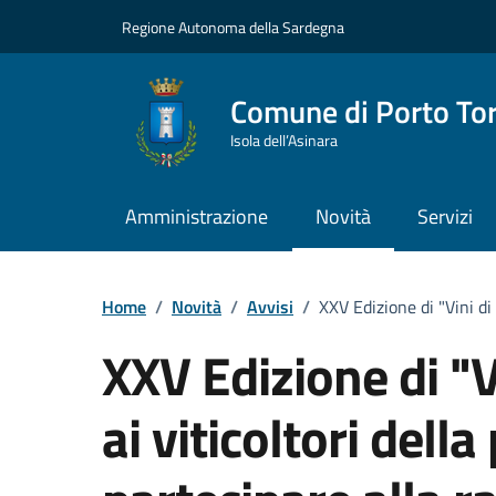
Vai ai contenuti
Vai al Footer
Regione Autonoma della Sardegna
Comune di Porto To
Isola dell’Asinara
Amministrazione
Novità
Servizi
Home
/
Novità
/
Avvisi
/
XXV Edizione di "Vini di 
XXV Edizione di "Vi
ai viticoltori della