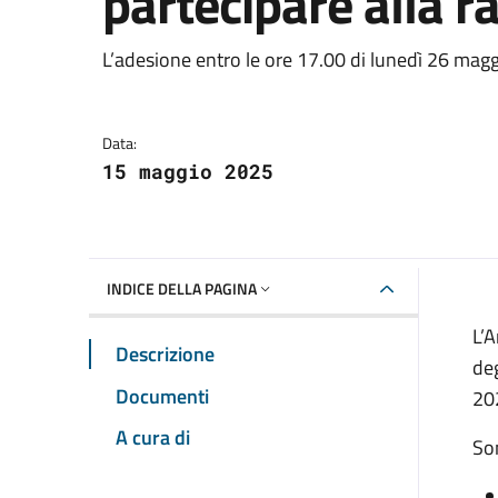
partecipare alla 
Dettagli della notizia
L’adesione entro le ore 17.00 di lunedì 26 mag
Data:
15 maggio 2025
INDICE DELLA PAGINA
L’
Descrizione
de
Documenti
202
A cura di
Son