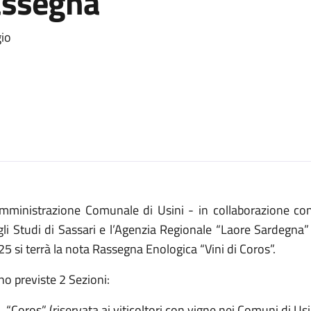
rassegna
gio
Amministrazione Comunale di Usini - in collaborazione con 
gli Studi di Sassari e l’Agenzia Regionale “Laore Sardegna
5 si terrà la nota Rassegna Enologica “Vini di Coros”.
o previste 2 Sezioni:
“Coros” (riservata ai viticoltori con vigne nei Comuni di Usini,