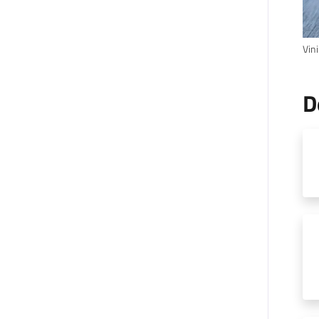
Vini
D