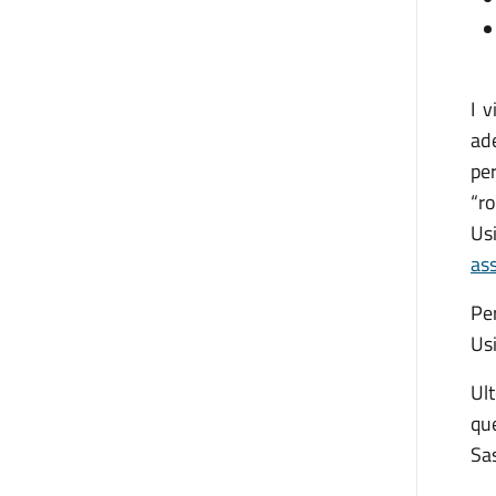
I 
ade
per
“r
Us
as
Per
Usi
Ult
qu
Sas