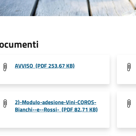
ocumenti
AVVISO (PDF 253,67 KB)
2)-Modulo-adesione-Vini-COROS-
Bianchi--e--Rossi- (PDF 82,71 KB)