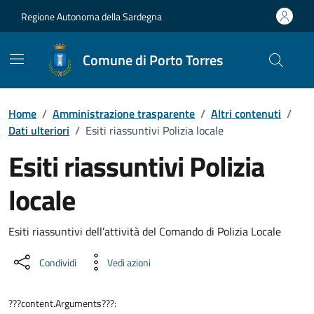
Vai ai contenuti
Vai al Footer
Regione Autonoma della Sardegna
Comune di Porto Torres
Home
/
Amministrazione trasparente
/
Altri contenuti
/
Dati ulteriori
/
Esiti riassuntivi Polizia locale
Esiti riassuntivi Polizia
locale
Dettaglio Amministrazione Trasparente
Esiti riassuntivi dell’attività del Comando di Polizia Locale
Condividi
Vedi azioni
???content.Arguments???: