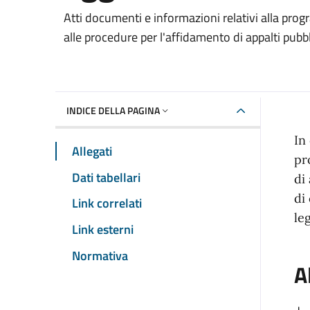
Dettaglio Amministrazione Trasparente
Atti documenti e informazioni relativi alla prog
alle procedure per l'affidamento di appalti pubbl
INDICE DELLA PAGINA
In
Allegati
pr
Dati tabellari
di
di
Link correlati
le
Link esterni
Normativa
A