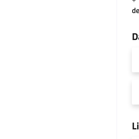
de
D
L