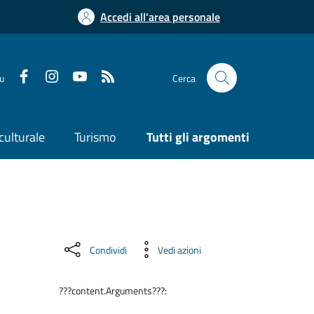
Accedi all'area personale
su
Cerca
culturale
Turismo
Tutti gli argomenti
Condividi
Vedi azioni
???content.Arguments???: