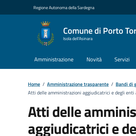
Vai ai contenuti
Vai al Footer
Regione Autonoma della Sardegna
Comune di Porto To
Isola dell’Asinara
Amministrazione
Novità
Servizi
Home
/
Amministrazione trasparente
/
Bandi di g
Atti delle amministrazioni aggiudicatrici e degli ent
Atti delle amminis
aggiudicatrici e de