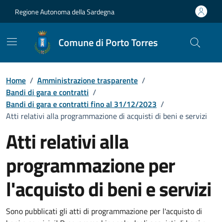
Vai ai contenuti
Vai al Footer
Regione Autonoma della Sardegna
Comune di Porto Torres
Home
/
Amministrazione trasparente
/
Bandi di gara e contratti
/
Bandi di gara e contratti fino al 31/12/2023
/
Atti relativi alla programmazione di acquisti di beni e servizi
Atti relativi alla
programmazione per
l'acquisto di beni e servizi
Dettaglio Amministrazione Trasparente
Sono pubblicati gli atti di programmazione per l'acquisto di