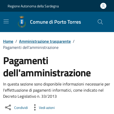
Vai ai contenuti
Vai al Footer
Regione Autonoma della Sardegna
Comune di Porto Torres
Home
/
Amministrazione trasparente
/
Pagamenti dell'amministrazione
Pagamenti
dell'amministrazione
Dettaglio Amministrazione Trasparente
In questa sezione sono disponibile informazioni necessarie per
l'effettuazione di pagamenti informatici, come indicato nel
Decreto Legislativo n. 33/2013
Condividi
Vedi azioni