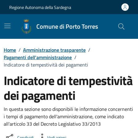
Vai ai contenuti
Vai al Footer
Regione Autonoma della Sardegna
Comune di Porto Torres
Home
/
Amministrazione trasparente
/
Pagamenti dell'amministrazione
/
Indicatore di tempestività dei pagamenti
Indicatore di tempestività
dei pagamenti
Dettaglio Amministrazione Trasparente
In questa sezione sono disponibili le informazione concernenti
i tempi di pagamento dell'amministrazione, come indicato
all'articolo 33 del Decreto Legislativo 33/2013
Condividi
Vedi azioni