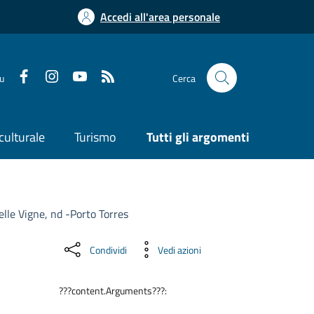
Accedi all'area personale
su
Cerca
culturale
Turismo
Tutti gli argomenti
Delle Vigne, nd -Porto Torres
Condividi
Vedi azioni
???content.Arguments???: