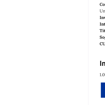
Co
Un
In
In
Ti
So
C
I
1.