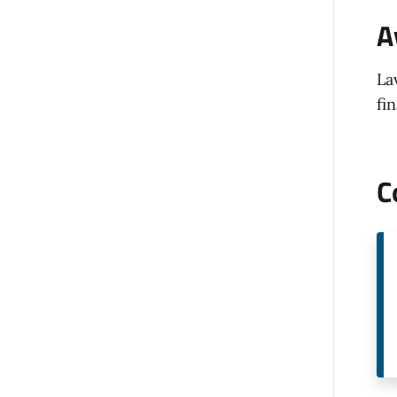
A
La
fi
C