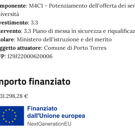
mponente
: M4C1 - Potenziamento dell'offerta dei servi
iversità
vestimento
: 3.3
tervento
: 3.3 Piano di messa in sicurezza e riqualificaz
tolare
: Ministero dell'istruzione e del merito
ggetto attuatore
: Comune di Porto Torres
UP
: I29J22000620006
mporto finanziato
031.298,28 €