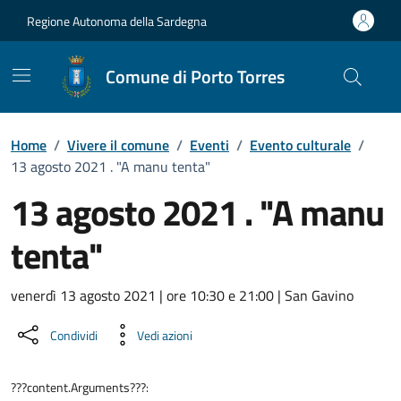
Vai ai contenuti
Vai al Footer
Regione Autonoma della Sardegna
Comune di Porto Torres
Home
/
Vivere il comune
/
Eventi
/
Evento culturale
/
13 agosto 2021 . "A manu tenta"
13 agosto 2021 . "A manu
tenta"
Dettaglio dell'evento
venerdì 13 agosto 2021 | ore 10:30 e 21:00 | San Gavino
Condividi
Vedi azioni
???content.Arguments???: