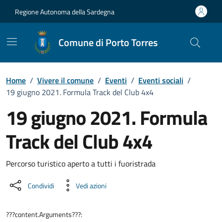
Vai ai contenuti
Vai al Footer
Regione Autonoma della Sardegna
Comune di Porto Torres
Home
/
Vivere il comune
/
Eventi
/
Eventi sociali
/
19 giugno 2021. Formula Track del Club 4x4
19 giugno 2021. Formula
Track del Club 4x4
Dettaglio dell'evento
Percorso turistico aperto a tutti i fuoristrada
Condividi
Vedi azioni
???content.Arguments???: