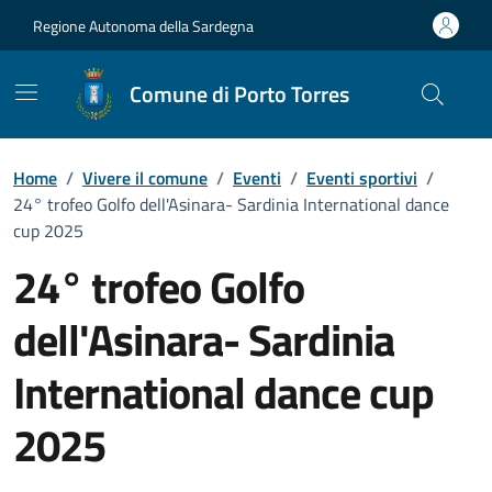
Vai ai contenuti
Vai al Footer
Regione Autonoma della Sardegna
Comune di Porto Torres
Home
/
Vivere il comune
/
Eventi
/
Eventi sportivi
/
24° trofeo Golfo dell'Asinara- Sardinia International dance
cup 2025
24° trofeo Golfo
dell'Asinara- Sardinia
International dance cup
2025