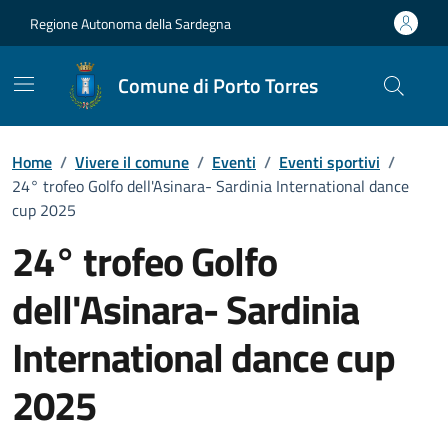
Vai ai contenuti
Vai al Footer
Regione Autonoma della Sardegna
Comune di Porto Torres
Home
/
Vivere il comune
/
Eventi
/
Eventi sportivi
/
24° trofeo Golfo dell'Asinara- Sardinia International dance
cup 2025
24° trofeo Golfo
dell'Asinara- Sardinia
International dance cup
2025