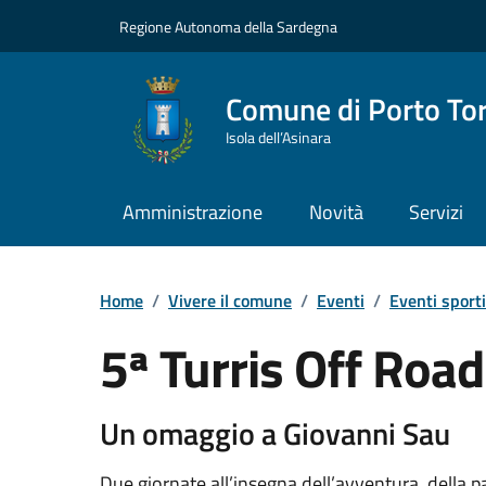
Vai ai contenuti
Vai al Footer
Regione Autonoma della Sardegna
Comune di Porto To
Isola dell’Asinara
Amministrazione
Novità
Servizi
Home
/
Vivere il comune
/
Eventi
/
Eventi sporti
5ª Turris Off Roa
Dettaglio dell'event
Un omaggio a Giovanni Sau
Due giornate all’insegna dell’avventura, della pa