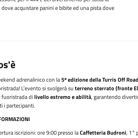
o dove acquistare panini e bibite ed una pista dove
os'è
ekend adrenalinico con la
5ª edizione della Turris Off Roa
ristrada! L’evento si svolgerà su
terreno sterrato (fronte E
 fuoristrada di
livello estremo e abilità
, garantendo divert
ti i partecipanti.
FORMAZIONI
rtura iscrizioni: ore 9:00 presso la
Caffetteria Budroni
, 1° 