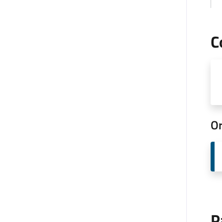
C
Or
P