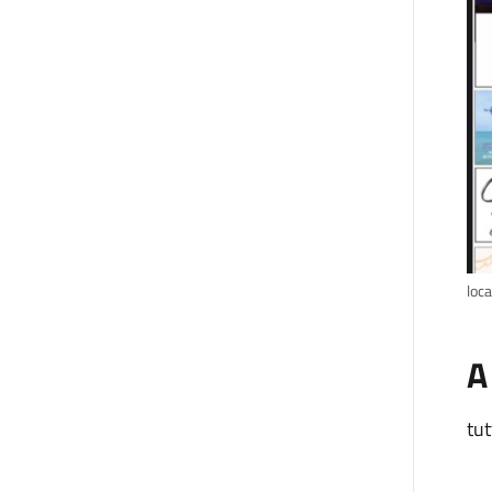
loc
A
tut