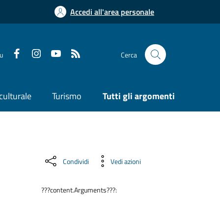
Accedi all'area personale
su
Cerca
culturale
Turismo
Tutti gli argomenti
Condividi
Vedi azioni
???content.Arguments???: