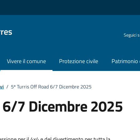
rres
Seguici 
Vivere il comune
Protezione civile
Patrimonio 
vi
/
5ª Turris Off Road 6/7 Dicembre 2025
d 6/7 Dicembre 2025
o
ssione per il 4x4 e del divertimento per tutta la