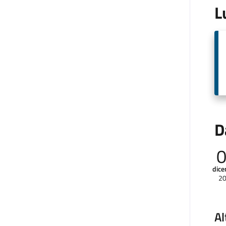
L
D
dic
2
Al