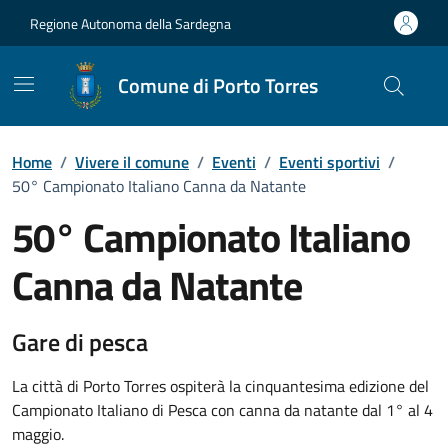
Vai ai contenuti
Vai al Footer
Regione Autonoma della Sardegna
Comune di Porto Torres
Home
/
Vivere il comune
/
Eventi
/
Eventi sportivi
/
50° Campionato Italiano Canna da Natante
50° Campionato Italiano
Canna da Natante
Dettaglio dell'evento
Gare di pesca
La città di Porto Torres ospiterà la cinquantesima edizione del
Campionato Italiano di Pesca con canna da natante dal 1° al 4
maggio.