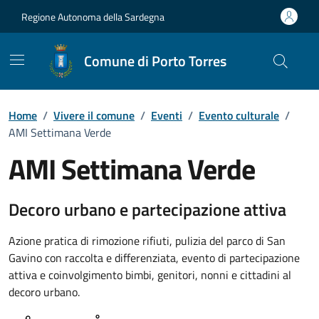
Vai ai contenuti
Vai al Footer
Regione Autonoma della Sardegna
Comune di Porto Torres
Home
/
Vivere il comune
/
Eventi
/
Evento culturale
/
AMI Settimana Verde
AMI Settimana Verde
Dettaglio dell'evento
Decoro urbano e partecipazione attiva
Azione pratica di rimozione rifiuti, pulizia del parco di San
Gavino con raccolta e differenziata, evento di partecipazione
attiva e coinvolgimento bimbi, genitori, nonni e cittadini al
decoro urbano.