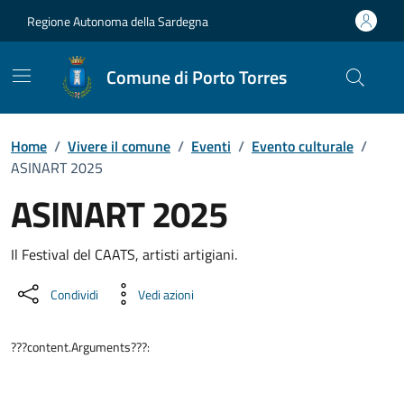
Vai ai contenuti
Vai al Footer
Regione Autonoma della Sardegna
Comune di Porto Torres
Home
/
Vivere il comune
/
Eventi
/
Evento culturale
/
ASINART 2025
ASINART 2025
Dettaglio dell'evento
Il Festival del CAATS, artisti artigiani.
Condividi
Vedi azioni
???content.Arguments???: