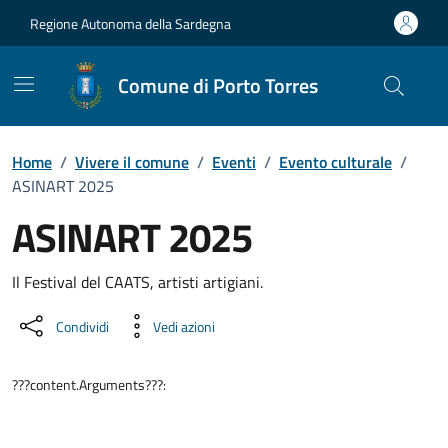
Vai ai contenuti
Vai al Footer
Regione Autonoma della Sardegna
Comune di Porto Torres
Home
/
Vivere il comune
/
Eventi
/
Evento culturale
/
ASINART 2025
ASINART 2025
Dettaglio dell'evento
Il Festival del CAATS, artisti artigiani.
Condividi
Vedi azioni
???content.Arguments???: