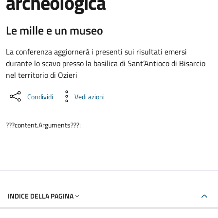
archeologica
Dettaglio dell'evento
Le mille e un museo
La conferenza aggiornerà i presenti sui risultati emersi
durante lo scavo presso la basilica di Sant’Antioco di Bisarcio
nel territorio di Ozieri
Condividi
Vedi azioni
???content.Arguments???:
INDICE DELLA PAGINA