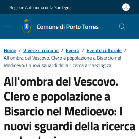
Vai ai contenuti
Vai al Footer
Regione Autonoma della Sardegna
Comune di Porto Torres
Home
/
Vivere il comune
/
Eventi
/
Evento culturale
/
All'ombra del Vescovo. Clero e popolazione a Bisarcio nel
Medioevo: I nuovi sguardi della ricerca archeologica
All'ombra del Vescovo.
Clero e popolazione a
Bisarcio nel Medioevo: I
nuovi sguardi della ricerca