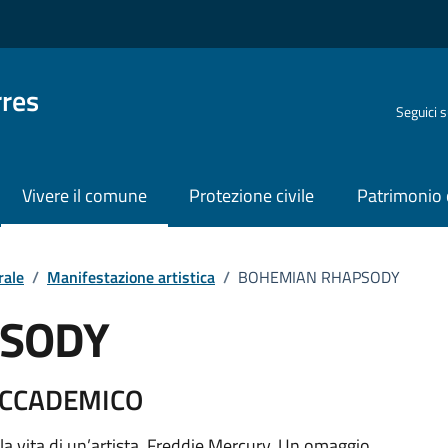
rres
Seguici 
Vivere il comune
Protezione civile
Patrimonio 
rale
/
Manifestazione artistica
/
BOHEMIAN RHAPSODY
SODY
o
ACCADEMICO
a vita di un’artista, Freddie Mercury. Un omaggio