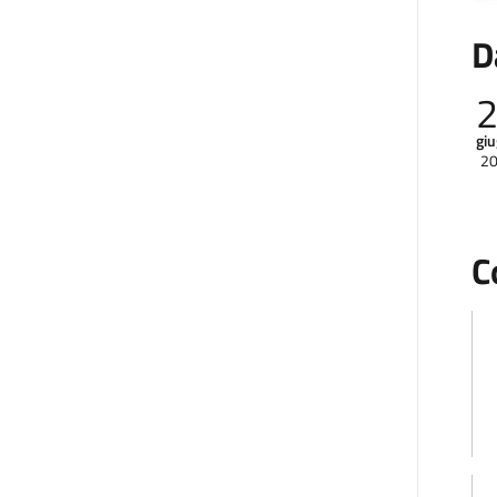
D
gi
2
C