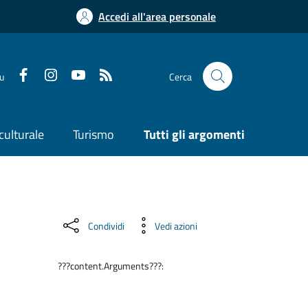
Accedi all'area personale
su
Cerca
culturale
Turismo
Tutti gli argomenti
Condividi
Vedi azioni
???content.Arguments???: