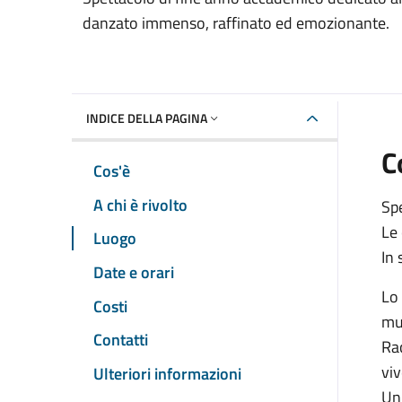
danzato immenso, raffinato ed emozionante.
INDICE DELLA PAGINA
C
Cos'è
A chi è rivolto
Sp
Le
Luogo
In 
Date e orari
Lo 
Costi
mu
Contatti
Rac
viv
Ulteriori informazioni
Un