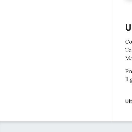
U
Co
Te
Ma
Pr
Il
Ul