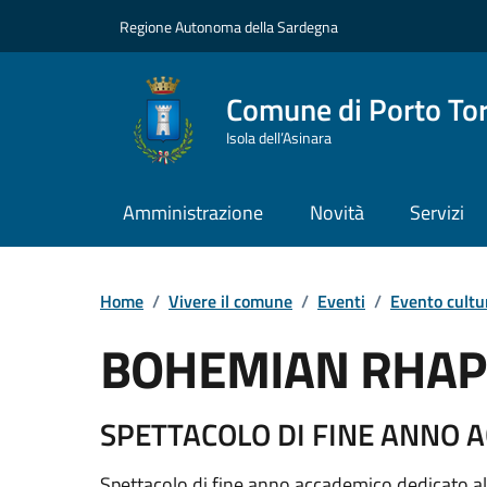
Vai ai contenuti
Vai al Footer
Regione Autonoma della Sardegna
Comune di Porto To
Isola dell’Asinara
Amministrazione
Novità
Servizi
Home
/
Vivere il comune
/
Eventi
/
Evento cultu
BOHEMIAN RHAP
Dettaglio dell'event
SPETTACOLO DI FINE ANNO 
Spettacolo di fine anno accademico dedicato all