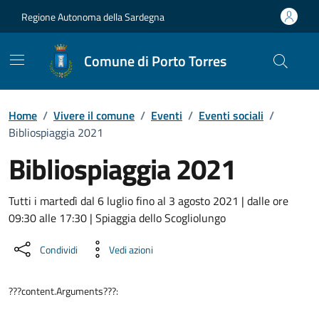
Vai ai contenuti
Vai al Footer
Regione Autonoma della Sardegna
Comune di Porto Torres
Home
/
Vivere il comune
/
Eventi
/
Eventi sociali
/
Bibliospiaggia 2021
Bibliospiaggia 2021
Dettaglio dell'evento
Tutti i martedì dal 6 luglio fino al 3 agosto 2021 | dalle ore
09:30 alle 17:30 | Spiaggia dello Scogliolungo
Condividi
Vedi azioni
???content.Arguments???: