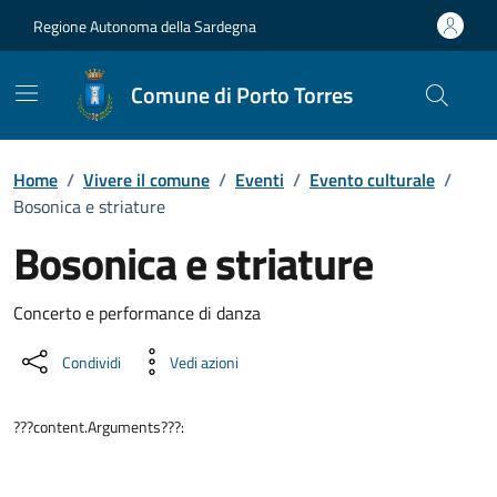
Vai ai contenuti
Vai al Footer
Regione Autonoma della Sardegna
Comune di Porto Torres
Home
/
Vivere il comune
/
Eventi
/
Evento culturale
/
Bosonica e striature
Bosonica e striature
Dettaglio dell'evento
Concerto e performance di danza
Condividi
Vedi azioni
???content.Arguments???: