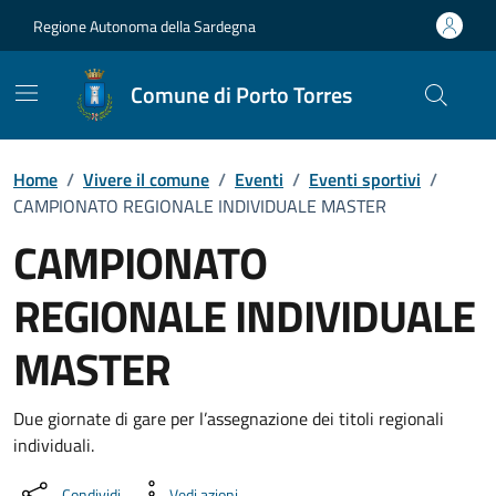
Vai ai contenuti
Vai al Footer
Regione Autonoma della Sardegna
Comune di Porto Torres
Home
/
Vivere il comune
/
Eventi
/
Eventi sportivi
/
CAMPIONATO REGIONALE INDIVIDUALE MASTER
CAMPIONATO
REGIONALE INDIVIDUALE
MASTER
Dettaglio dell'evento
Due giornate di gare per l’assegnazione dei titoli regionali
individuali.
Condividi
Vedi azioni