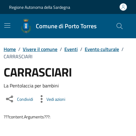
Vai ai contenuti
Vai al Footer
Regione Autonoma della Sardegna
Comune di Porto Torres
Home
/
Vivere il comune
/
Eventi
/
Evento culturale
/
CARRASCIARI
CARRASCIARI
Dettaglio dell'evento
La Pentolaccia per bambini
Condividi
Vedi azioni
???content.Arguments???: