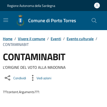
Vai ai contenuti
Vai al Footer
Regione Autonoma della Sardegna
Comune di Porto Torres
Home
/
Vivere il comune
/
Eventi
/
Evento culturale
/
CONTAMINABIT
CONTAMINABIT
Dettaglio dell'evento
L'ORIGINE DEL VOTO ALLA MADONNA
Condividi
Vedi azioni
???content.Arguments???: