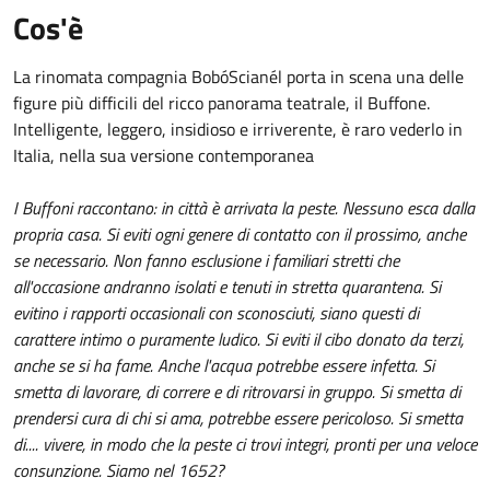
Cos'è
La rinomata compagnia BobóScianél porta in scena una delle
figure più difficili del ricco panorama teatrale, il Buffone.
Intelligente, leggero, insidioso e irriverente, è raro vederlo in
Italia, nella sua versione contemporanea
I Buffoni raccontano: in città è arrivata la peste. Nessuno esca dalla
propria casa. Si eviti ogni genere di contatto con il prossimo, anche
se necessario. Non fanno esclusione i familiari stretti che
all'occasione andranno isolati e tenuti in stretta quarantena. Si
evitino i rapporti occasionali con sconosciuti, siano questi di
carattere intimo o puramente ludico. Si eviti il cibo donato da terzi,
anche se si ha fame. Anche l'acqua potrebbe essere infetta. Si
smetta di lavorare, di correre e di ritrovarsi in gruppo. Si smetta di
prendersi cura di chi si ama, potrebbe essere pericoloso. Si smetta
di.... vivere, in modo che la peste ci trovi integri, pronti per una veloce
consunzione. Siamo nel 1652?