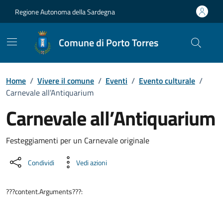
Vai ai contenuti
Vai al Footer
Regione Autonoma della Sardegna
Comune di Porto Torres
Home
/
Vivere il comune
/
Eventi
/
Evento culturale
/
Carnevale all’Antiquarium
Carnevale all’Antiquarium
Dettaglio dell'evento
Festeggiamenti per un Carnevale originale
Condividi
Vedi azioni
???content.Arguments???: