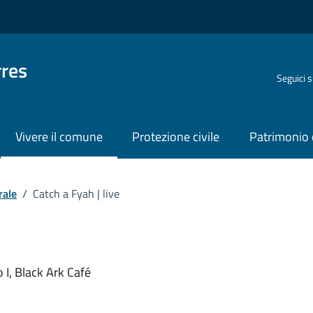
rres
Seguici 
Vivere il comune
Protezione civile
Patrimonio 
rale
/
Catch a Fyah | live
o
 I, Black Ark Café