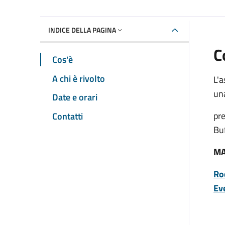
INDICE DELLA PAGINA
C
Cos'è
A chi è rivolto
L'a
un
Date e orari
pre
Contatti
Bu
MA
Ro
Ev