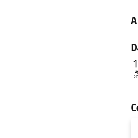
A
D
lu
2
C