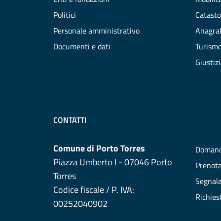
Politici
Catasto
Personale amministrativo
Anagraf
Documenti e dati
Turism
Giustiz
CONTATTI
Comune di Porto Torres
Domand
Piazza Umberto I - 07046 Porto
Prenot
Torres
Segnala
Codice fiscale / P. IVA:
Richies
00252040902