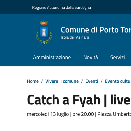
Vai ai contenuti
Vai al Footer
Regione Autonoma della Sardegna
Comune di Porto To
Isola dell’Asinara
Amministrazione
Novità
Servizi
Home
/
Vivere il comune
/
Eventi
/
Evento cultu
Catch a Fyah | live
Dettaglio dell'event
mercoledi 13 luglio | ore 20.00 | Piazza Umberto