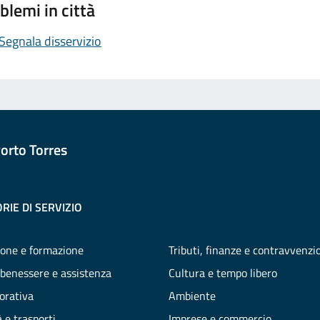
blemi in città
Segnala disservizio
orto Torres
RIE DI SERVIZIO
one e formazione
Tributi, finanze e contravvenzi
 benessere e assistenza
Cultura e tempo libero
vorativa
Ambiente
 e trasporti
Imprese e commercio