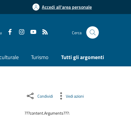
Accedi all'area personale
su
Cerca
culturale
Turismo
Tutti gli argomenti
Condividi
Vedi azioni
???content.Arguments???: