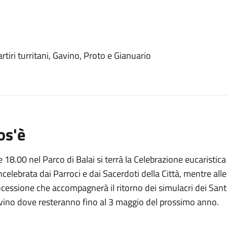
o
rtiri turritani, Gavino, Proto e Gianuario
os'è
e 18.00 nel Parco di Balai si terrà la Celebrazione eucaristi
celebrata dai Parroci e dai Sacerdoti della Città, mentre alle
cessione che accompagnerà il ritorno dei simulacri dei Santi M
vino dove resteranno fino al 3 maggio del prossimo anno.