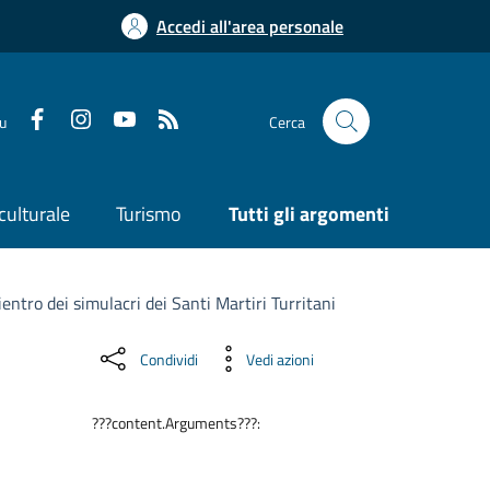
Accedi all'area personale
su
Cerca
culturale
Turismo
Tutti gli argomenti
entro dei simulacri dei Santi Martiri Turritani
Condividi
Vedi azioni
???content.Arguments???: