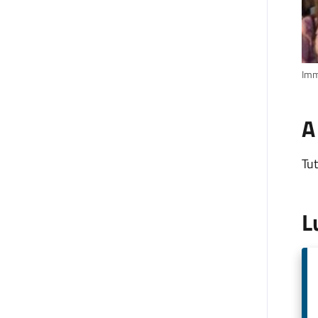
Imm
A
Tut
L