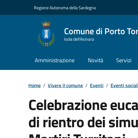
Vai ai contenuti
Vai al Footer
Regione Autonoma della Sardegna
Comune di Porto To
Isola dell’Asinara
Amministrazione
Novità
Servizi
Home
/
Vivere il comune
/
Eventi
/
Eventi social
Celebrazione euca
di rientro dei simu