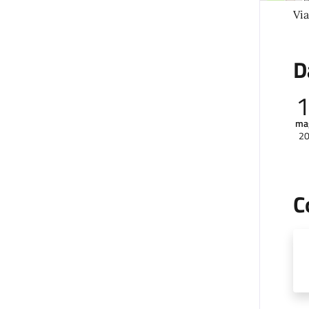
Via
D
ma
2
C