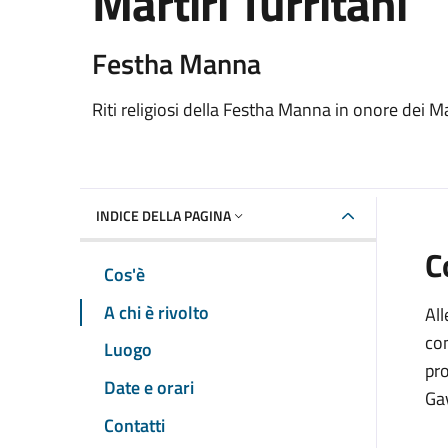
Martiri Turritani
Dettaglio dell'event
Festha Manna
Riti religiosi della Festha Manna in onore dei Ma
INDICE DELLA PAGINA
C
Cos'è
A chi è rivolto
All
con
Luogo
pro
Date e orari
Ga
Contatti