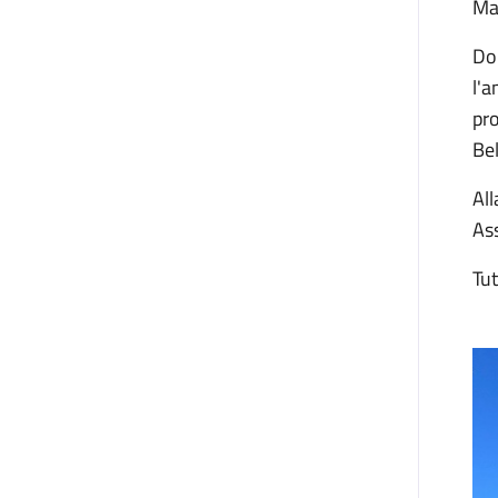
Mad
Dop
l'
pr
Bel
Al
Ass
Tut