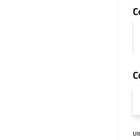
C
C
Ul