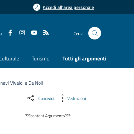
Accedi all'area personale
su
Cerca
culturale
Turismo
Tutti gli argomenti
vi Vivaldi e Da Noli
Condividi
Vedi azioni
???content.Arguments???: