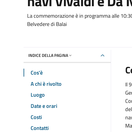
navi Vivaldi e Da 
Dettaglio dell'event
La commemorazione è in programma alle 10:30 
Belvedere di Balai
INDICE DELLA PAGINA
C
Cos'è
A chi è rivolto
Il 
Ger
Luogo
Co
Date e orari
de
Costi
nav
Ma
Contatti