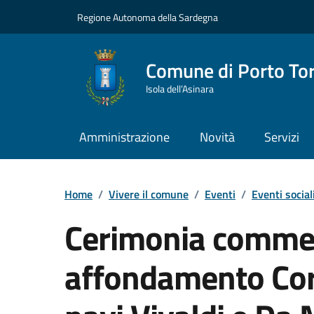
Vai ai contenuti
Vai al Footer
Regione Autonoma della Sardegna
Comune di Porto To
Isola dell’Asinara
Amministrazione
Novità
Servizi
Home
/
Vivere il comune
/
Eventi
/
Eventi social
Cerimonia comme
affondamento Co