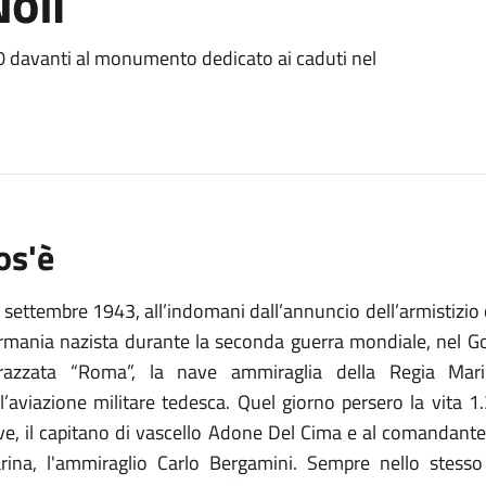
Noli
o
davanti al monumento dedicato ai caduti nel
os'è
9 settembre 1943, all’indomani dall’annuncio dell’armistizio che
mania nazista durante la seconda guerra mondiale, nel Golf
razzata “Roma”, la nave ammiraglia della Regia Mari
ll’aviazione militare tedesca. Quel giorno persero la vita
e, il capitano di vascello Adone Del Cima e al comandante 
rina, l'ammiraglio Carlo Bergamini. Sempre nello stesso 