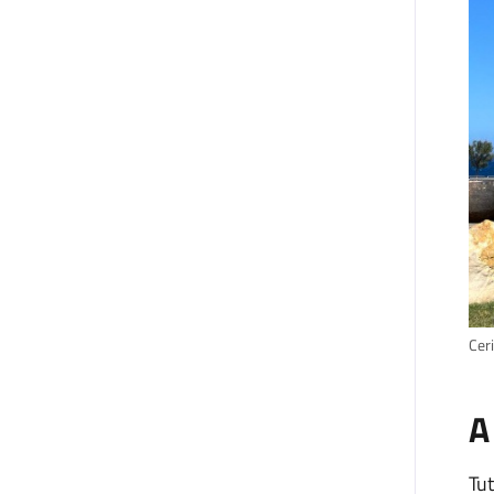
Cer
A
Tut