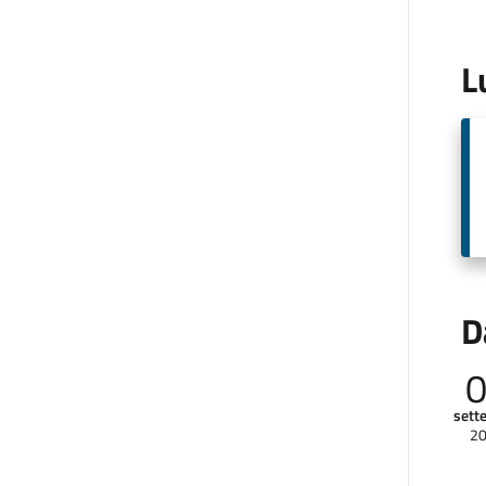
L
D
sett
2