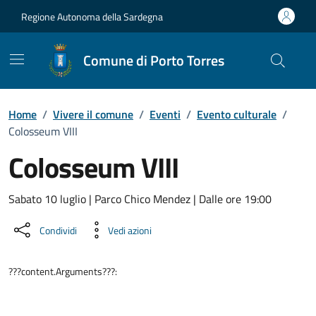
Vai ai contenuti
Vai al Footer
Regione Autonoma della Sardegna
Comune di Porto Torres
Home
/
Vivere il comune
/
Eventi
/
Evento culturale
/
Colosseum VIII
Colosseum VIII
Dettaglio dell'evento
Sabato 10 luglio | Parco Chico Mendez | Dalle ore 19:00
Condividi
Vedi azioni
???content.Arguments???: