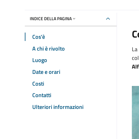
INDICE DELLA PAGINA
C
Cos'è
A chi è rivolto
La 
col
Luogo
Al
Date e orari
Costi
Contatti
Ulteriori informazioni