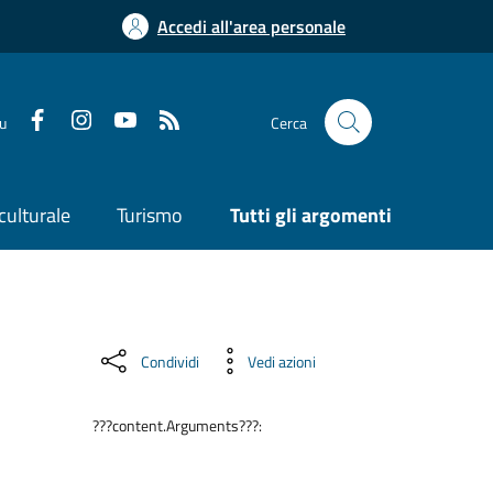
Accedi all'area personale
su
Cerca
culturale
Turismo
Tutti gli argomenti
Condividi
Vedi azioni
???content.Arguments???: