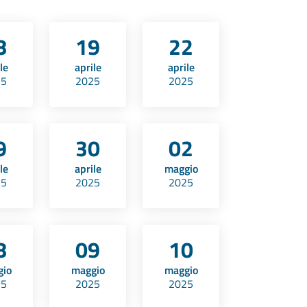
8
19
22
le
aprile
aprile
25
2025
2025
9
30
02
le
aprile
maggio
25
2025
2025
8
09
10
gio
maggio
maggio
25
2025
2025