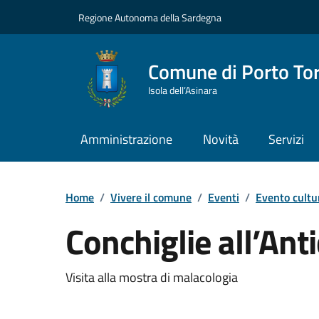
Vai ai contenuti
Vai al Footer
Regione Autonoma della Sardegna
Comune di Porto To
Isola dell’Asinara
Amministrazione
Novità
Servizi
Home
/
Vivere il comune
/
Eventi
/
Evento cultu
Conchiglie all’An
Dettaglio dell'event
Visita alla mostra di malacologia