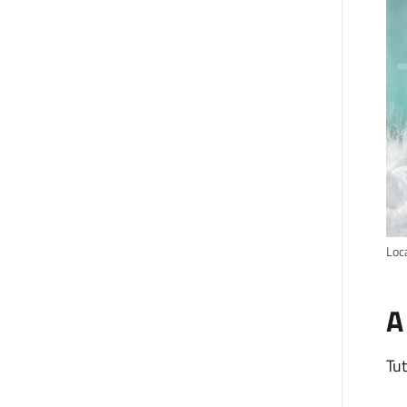
Loc
A
Tut