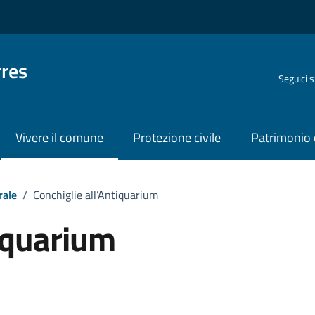
rres
Seguici 
Vivere il comune
Protezione civile
Patrimonio 
rale
/
Conchiglie all’Antiquarium
tiquarium
o