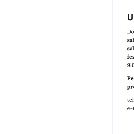
U
Do
sa
sa
fe
9:
Pe
pr
te
e-