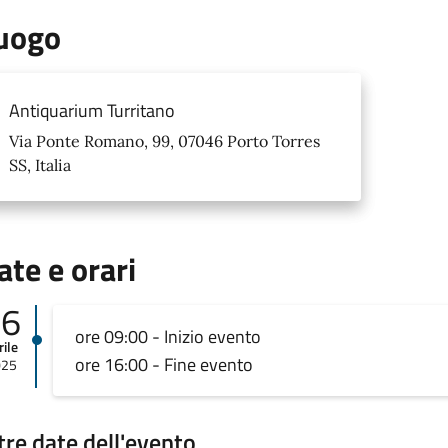
uogo
Antiquarium Turritano
Via Ponte Romano, 99, 07046 Porto Torres
SS, Italia
ate e orari
16
ore 09:00 - Inizio evento
rile
ore 16:00 - Fine evento
025
tre date dell'evento