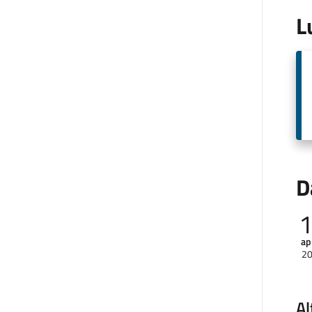
L
D
ap
2
Al