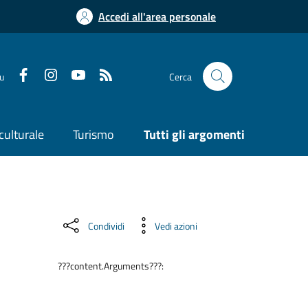
Accedi all'area personale
su
Cerca
culturale
Turismo
Tutti gli argomenti
Condividi
Vedi azioni
???content.Arguments???: