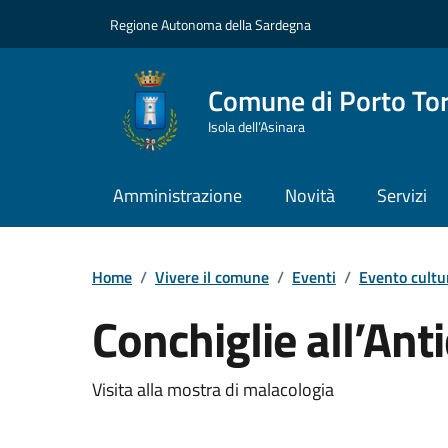
Vai ai contenuti
Vai al Footer
Regione Autonoma della Sardegna
Comune di Porto To
Isola dell’Asinara
Amministrazione
Novità
Servizi
Home
/
Vivere il comune
/
Eventi
/
Evento cultu
Conchiglie all’An
Dettaglio dell'event
Visita alla mostra di malacologia