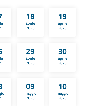
7
18
19
le
aprile
aprile
25
2025
2025
6
29
30
le
aprile
aprile
25
2025
2025
8
09
10
gio
maggio
maggio
25
2025
2025