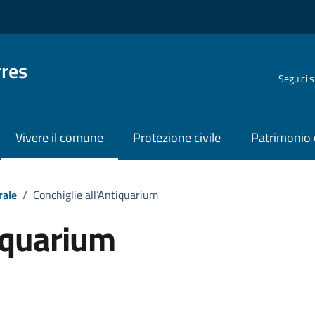
rres
Seguici 
Vivere il comune
Protezione civile
Patrimonio 
rale
/
Conchiglie all’Antiquarium
tiquarium
o