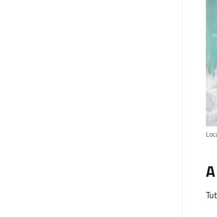
Loc
A
Tut