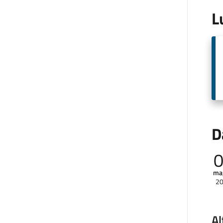
L
D
ma
2
Al