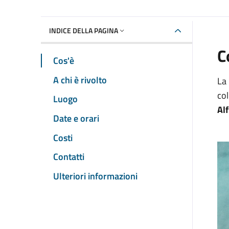
INDICE DELLA PAGINA
C
Cos'è
A chi è rivolto
La 
col
Luogo
Al
Date e orari
Costi
Contatti
Ulteriori informazioni