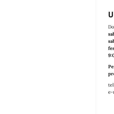
U
Do
sa
sa
fe
9:
Pe
pr
te
e-