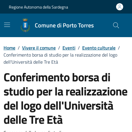
Vai ai contenuti
Vai al Footer
Regione Autonoma della Sardegna
Comune di Porto Torres
Home
/
Vivere il comune
/
Eventi
/
Evento culturale
/
Conferimento borsa di studio per la realizzazione del logo
dell'Università delle Tre Età
Conferimento borsa di
studio per la realizzazione
del logo dell'Università
delle Tre Età