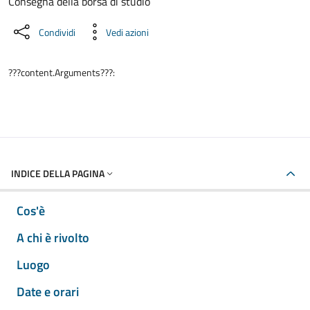
Dettaglio dell'evento
Consegna della borsa di studio
Condividi
Vedi azioni
???content.Arguments???:
INDICE DELLA PAGINA
Cos'è
A chi è rivolto
Luogo
Date e orari