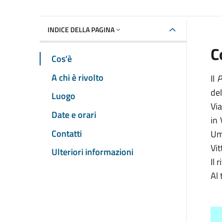
INDICE DELLA PAGINA
C
Cos'è
A chi è rivolto
Il
P
del
Luogo
Via
Date e orari
in 
Contatti
Um
Vit
Ulteriori informazioni
Il 
Al 