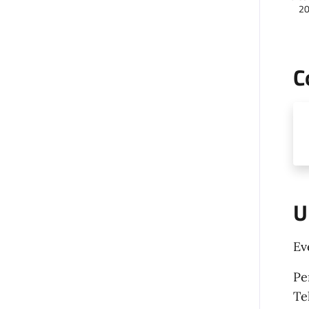
2
C
U
Ev
Pe
Te