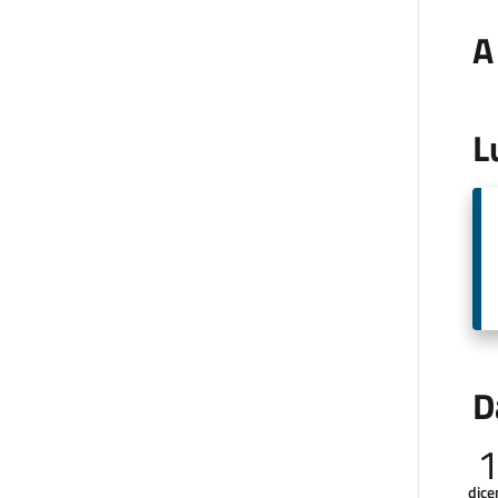
A
L
D
dic