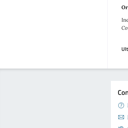
Or
In
Co
Ul
Con