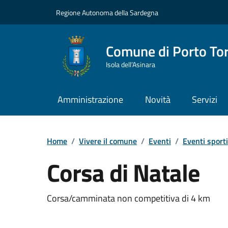
Vai ai contenuti
Vai al Footer
Regione Autonoma della Sardegna
Comune di Porto To
Isola dell’Asinara
Amministrazione
Novità
Servizi
Home
/
Vivere il comune
/
Eventi
/
Eventi sporti
Corsa di Natale
Dettaglio dell'event
Corsa/camminata non competitiva di 4 km