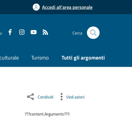
Accedi all'area personale
su
Cerca
culturale
Turismo
Tutti gli argomenti
Condividi
Vedi azioni
???content.Arguments???: