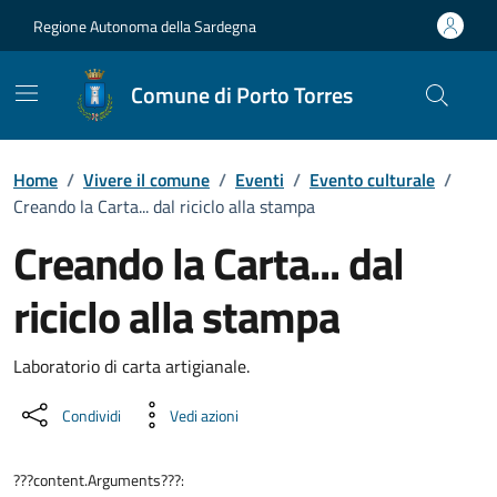
Vai ai contenuti
Vai al Footer
Regione Autonoma della Sardegna
Comune di Porto Torres
Home
/
Vivere il comune
/
Eventi
/
Evento culturale
/
Creando la Carta... dal riciclo alla stampa
Creando la Carta... dal
riciclo alla stampa
Dettaglio dell'evento
Laboratorio di carta artigianale.
Condividi
Vedi azioni
???content.Arguments???: