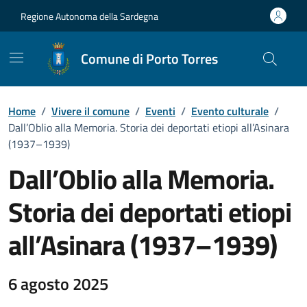
Vai ai contenuti
Vai al Footer
Regione Autonoma della Sardegna
Comune di Porto Torres
Home
/
Vivere il comune
/
Eventi
/
Evento culturale
/
Dall’Oblio alla Memoria. Storia dei deportati etiopi all’Asinara
(1937–1939)
Dall’Oblio alla Memoria.
Storia dei deportati etiopi
all’Asinara (1937–1939)
Dettaglio dell'evento
6 agosto 2025