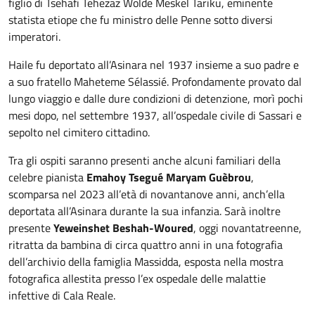
figlio di Tsehafi Tehezaz Wolde Meskel Tariku, eminente
statista etiope che fu ministro delle Penne sotto diversi
imperatori.
Haile fu deportato all’Asinara nel 1937 insieme a suo padre e
a suo fratello Maheteme Sélassié. Profondamente provato dal
lungo viaggio e dalle dure condizioni di detenzione, morì pochi
mesi dopo, nel settembre 1937, all’ospedale civile di Sassari e
sepolto nel cimitero cittadino.
Tra gli ospiti saranno presenti anche alcuni familiari della
celebre pianista
Emahoy Tsegué Maryam Guèbrou
,
scomparsa nel 2023 all’età di novantanove anni, anch’ella
deportata all’Asinara durante la sua infanzia. Sarà inoltre
presente
Yeweinshet Beshah-Woured
, oggi novantatreenne,
ritratta da bambina di circa quattro anni in una fotografia
dell’archivio della famiglia Massidda, esposta nella mostra
fotografica allestita presso l’ex ospedale delle malattie
infettive di Cala Reale.