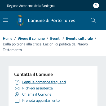
Vai ai contenuti
Vai al Footer
Regione Autonoma della Sardegna
Comune di Porto Torres
Home
/
Vivere il comune
/
Eventi
/
Evento culturale
/
Dalla poltrona alla croce. Lezioni di politica dal Nuovo
Testamento
Contatta il Comune
Leggi le domande frequenti
Richiedi assistenza
Chiama il Comune
Prenota appuntamento