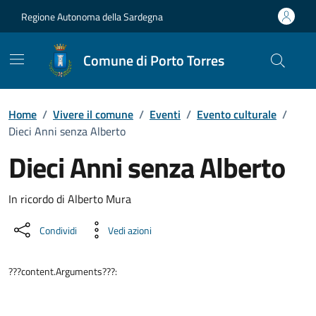
Vai ai contenuti
Vai al Footer
Regione Autonoma della Sardegna
Comune di Porto Torres
Home
/
Vivere il comune
/
Eventi
/
Evento culturale
/
Dieci Anni senza Alberto
Dieci Anni senza Alberto
Dettaglio dell'evento
In ricordo di Alberto Mura
Condividi
Vedi azioni
???content.Arguments???: