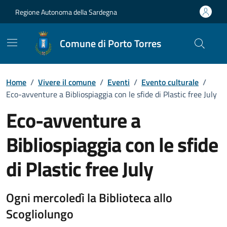
Vai ai contenuti
Vai al Footer
Regione Autonoma della Sardegna
Comune di Porto Torres
Home
/
Vivere il comune
/
Eventi
/
Evento culturale
/
Eco-avventure a Bibliospiaggia con le sfide di Plastic free July
Eco-avventure a
Bibliospiaggia con le sfide
di Plastic free July
Dettaglio dell'evento
Ogni mercoledì la Biblioteca allo
Scogliolungo