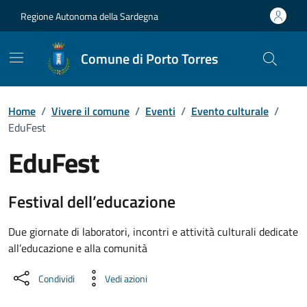
Vai ai contenuti
Vai al Footer
Regione Autonoma della Sardegna
Comune di Porto Torres
Home
/
Vivere il comune
/
Eventi
/
Evento culturale
/
EduFest
EduFest
Dettaglio dell'evento
Festival dell’educazione
Due giornate di laboratori, incontri e attività culturali dedicate
all’educazione e alla comunità
Condividi
Vedi azioni