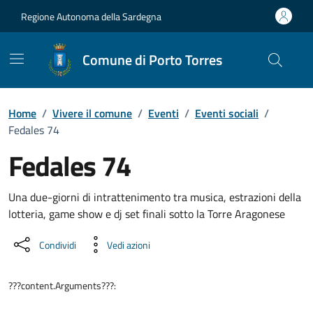
Vai ai contenuti
Vai al Footer
Regione Autonoma della Sardegna
Comune di Porto Torres
Home
/
Vivere il comune
/
Eventi
/
Eventi sociali
/
Fedales 74
Fedales 74
Dettaglio dell'evento
Una due-giorni di intrattenimento tra musica, estrazioni della
lotteria, game show e dj set finali sotto la Torre Aragonese
Condividi
Vedi azioni
???content.Arguments???: