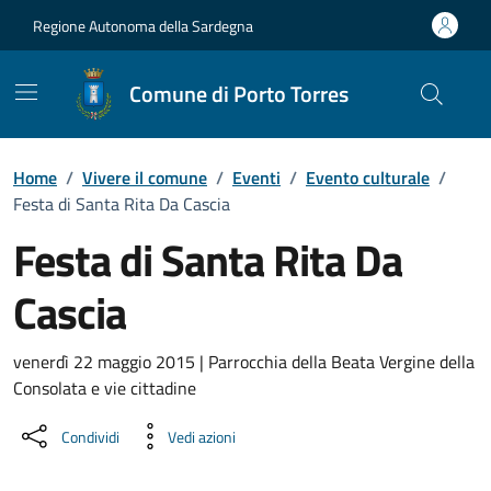
Vai ai contenuti
Vai al Footer
Regione Autonoma della Sardegna
Comune di Porto Torres
Home
/
Vivere il comune
/
Eventi
/
Evento culturale
/
Festa di Santa Rita Da Cascia
Festa di Santa Rita Da
Cascia
Dettaglio dell'evento
venerdì 22 maggio 2015 | Parrocchia della Beata Vergine della
Consolata e vie cittadine
Condividi
Vedi azioni