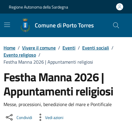
Vai ai contenuti
Vai al Footer
Regione Autonoma della Sardegna
Comune di Porto Torres
Home
/
Vivere il comune
/
Eventi
/
Eventi sociali
/
Evento religioso
/
Festha Manna 2026 | Appuntamenti religiosi
Festha Manna 2026 |
Appuntamenti religiosi
Dettaglio dell'evento
Messe, processioni, benedizione del mare e Pontificale
Condividi
Vedi azioni