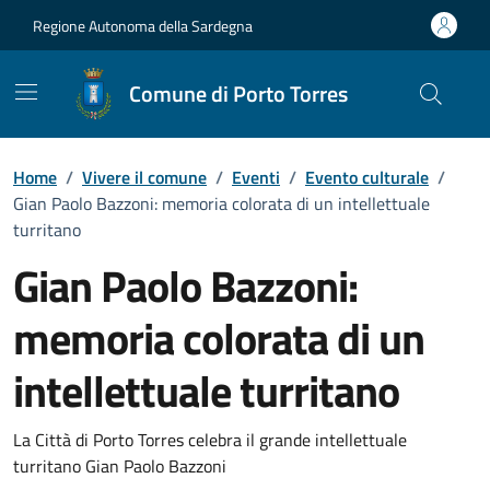
Vai ai contenuti
Vai al Footer
Regione Autonoma della Sardegna
Comune di Porto Torres
Home
/
Vivere il comune
/
Eventi
/
Evento culturale
/
Gian Paolo Bazzoni: memoria colorata di un intellettuale
turritano
Gian Paolo Bazzoni:
memoria colorata di un
intellettuale turritano
Dettaglio dell'evento
La Città di Porto Torres celebra il grande intellettuale
turritano Gian Paolo Bazzoni