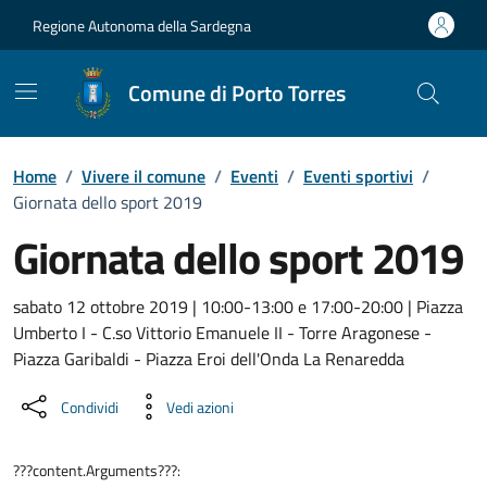
Vai ai contenuti
Vai al Footer
Regione Autonoma della Sardegna
Comune di Porto Torres
Home
/
Vivere il comune
/
Eventi
/
Eventi sportivi
/
Giornata dello sport 2019
Giornata dello sport 2019
Dettaglio dell'evento
sabato 12 ottobre 2019 | 10:00-13:00 e 17:00-20:00 | Piazza
Umberto I - C.so Vittorio Emanuele II - Torre Aragonese -
Piazza Garibaldi - Piazza Eroi dell'Onda La Renaredda
Condividi
Vedi azioni
???content.Arguments???: