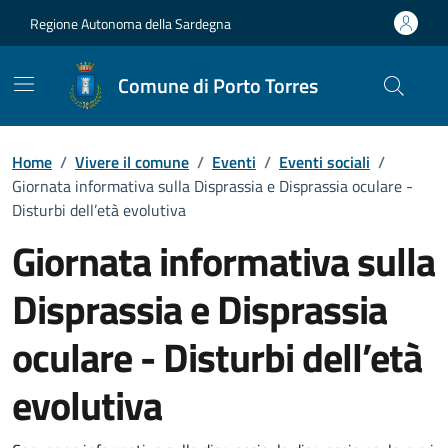
Vai ai contenuti
Vai al Footer
Regione Autonoma della Sardegna
Comune di Porto Torres
Home
/
Vivere il comune
/
Eventi
/
Eventi sociali
/
Giornata informativa sulla Disprassia e Disprassia oculare -
Disturbi dell’età evolutiva
Giornata informativa sulla
Disprassia e Disprassia
oculare - Disturbi dell’età
evolutiva