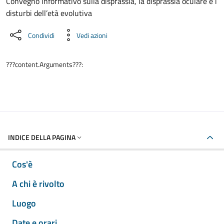
Dettaglio dell'evento
Convegno informativo sulla disprassia, la disprassia oculare e i
disturbi dell’età evolutiva
Condividi
Vedi azioni
???content.Arguments???:
INDICE DELLA PAGINA
Cos'è
A chi è rivolto
Luogo
Date e orari