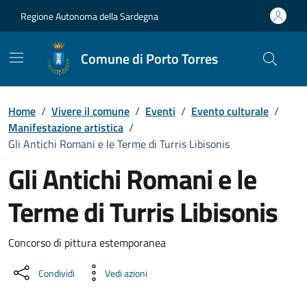
Vai ai contenuti
Vai al Footer
Regione Autonoma della Sardegna
Comune di Porto Torres
Home
/
Vivere il comune
/
Eventi
/
Evento culturale
/
Manifestazione artistica
/
Gli Antichi Romani e le Terme di Turris Libisonis
Gli Antichi Romani e le
Terme di Turris Libisonis
Dettaglio dell'evento
Concorso di pittura estemporanea
Condividi
Vedi azioni