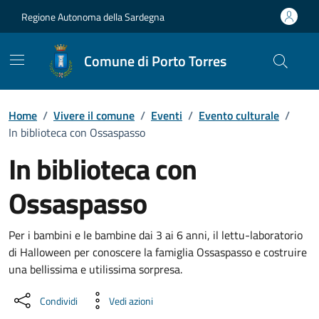
Vai ai contenuti
Vai al Footer
Regione Autonoma della Sardegna
Comune di Porto Torres
Home
/
Vivere il comune
/
Eventi
/
Evento culturale
/
In biblioteca con Ossaspasso
In biblioteca con
Ossaspasso
Dettaglio dell'evento
Per i bambini e le bambine dai 3 ai 6 anni, il lettu-laboratorio
di Halloween per conoscere la famiglia Ossaspasso e costruire
una bellissima e utilissima sorpresa.
Condividi
Vedi azioni