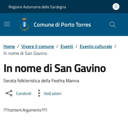
Vai ai contenuti
Vai al Footer
Regione Autonoma della Sardegna
Comune di Porto Torres
Home
/
Vivere il comune
/
Eventi
/
Evento culturale
/
In nome di San Gavino
In nome di San Gavino
Dettaglio dell'evento
Serata folkloristica della Festha Manna
Condividi
Vedi azioni
???content.Arguments???: